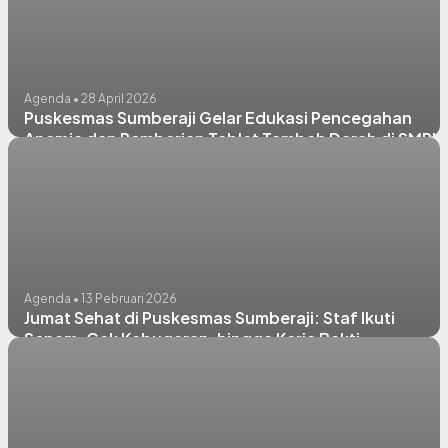
Agenda • 28 April 2026
Puskesmas Sumberaji Gelar Edukasi Pencegahan
Anemia dan Pemberian Tablet Tambah Darah di SMPN 
Sukodadi
Agenda • 13 Pebruari 2026
Jumat Sehat di Puskesmas Sumberaji: Staf Ikuti
Senam, Cek Kebugaran, hingga Kerja Bakti