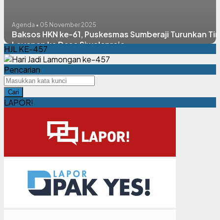
Agenda • 05 November 2025
Baksos HKN ke-61, Puskesmas Sumberaji Turunkan Ti
Layanan ke Desa Siwalanrejo
HJL KE-457
Pencarian
Cari
LAPOR!