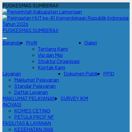
PUSKESMAS SUMBERAJI
PUSKESMAS SUMBERAJI
Beranda
Profil
Galeri
Tentang Kami
Visi dan Misi
Struktur Organisasi
Kontak Kami
Layanan
Dokumen Publik
PPID
Maklumat Pelayanan
Standar Pelayanan
Daftar Layanan
MAKLUMAT PELAYANAN
SURVEY IKM
INOVASI
KOMES CETING
PETULA PROF NF
FASILITAS & LAYANAN
KESEHATAN JIWA