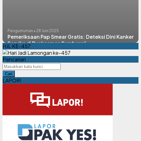
Pengumuman • 28 Juni 2025
Pemeriksaan Pap Smear Gratis: Deteksi Dini Kanker
Serviks di Puskesmas Sumberaji
HJL KE-457
Pencarian
Cari
LAPOR!