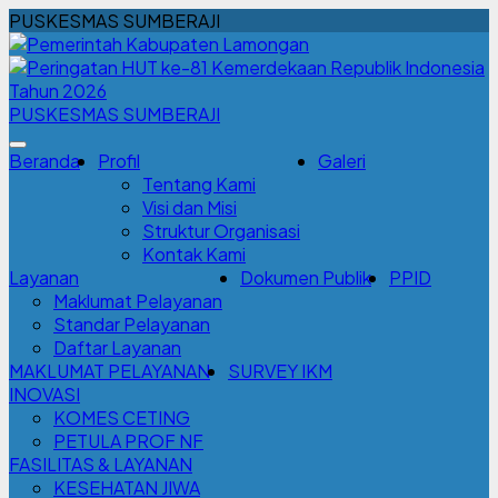
PUSKESMAS SUMBERAJI
PUSKESMAS SUMBERAJI
Beranda
Profil
Galeri
Tentang Kami
Visi dan Misi
Struktur Organisasi
Kontak Kami
Layanan
Dokumen Publik
PPID
Maklumat Pelayanan
Standar Pelayanan
Daftar Layanan
MAKLUMAT PELAYANAN
SURVEY IKM
INOVASI
KOMES CETING
PETULA PROF NF
FASILITAS & LAYANAN
KESEHATAN JIWA